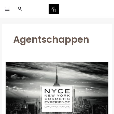
Ga
MAIN
Zoeken
naar
MENU
de
inhoud
Agentschappen
Agentschap
Nyce
New
York
Cosmetics