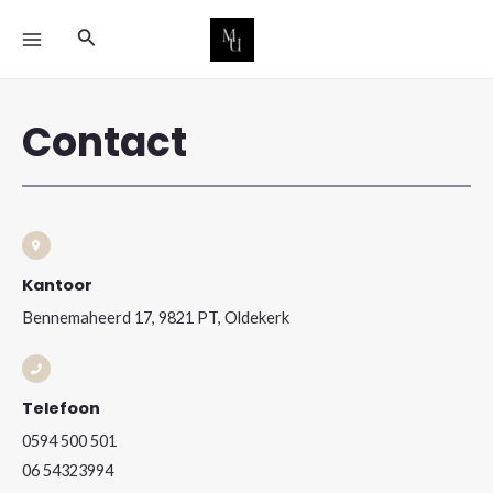
Ga
MAIN
Zoeken
naar
MENU
de
inhoud
Contact
Kantoor
Bennemaheerd 17, 9821 PT, Oldekerk
Telefoon
0594 500 501
06 54323994