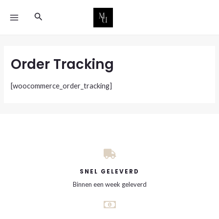
Ga
MAIN
Zoeken
naar
MENU
de
inhoud
Order Tracking
[woocommerce_order_tracking]
SNEL GELEVERD
Binnen een week geleverd