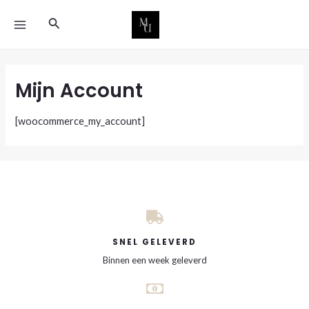
Ga
MAIN
Zoeken
naar
MENU
de
inhoud
Mijn Account
[woocommerce_my_account]
SNEL GELEVERD
Binnen een week geleverd